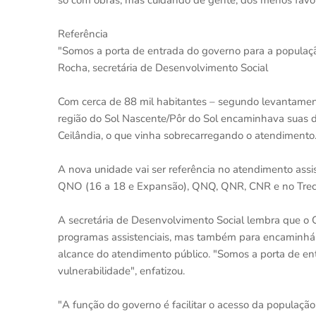
só com obras, mas cuidando de gente, dos menos favore
Referência
"Somos a porta de entrada do governo para a populaç
Rocha, secretária de Desenvolvimento Social
Com cerca de 88 mil habitantes – segundo levantame
região do Sol Nascente/Pôr do Sol encaminhava suas d
Ceilândia, o que vinha sobrecarregando o atendimento
A nova unidade vai ser referência no atendimento assi
QNO (16 a 18 e Expansão), QNQ, QNR, CNR e no Trech
A secretária de Desenvolvimento Social lembra que o 
programas assistenciais, mas também para encaminhá-
alcance do atendimento público. "Somos a porta de en
vulnerabilidade", enfatizou.
"A função do governo é facilitar o acesso da população