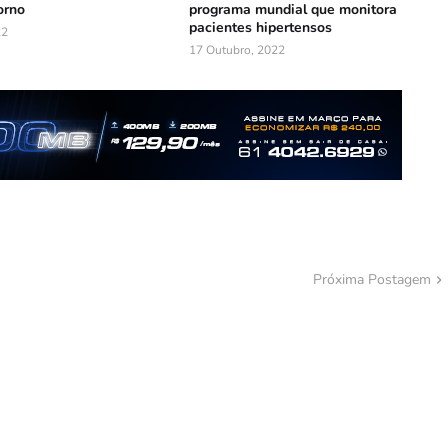
orno
programa mundial que monitora
pacientes hipertensos
22
17 Outubro, 2022
Próxima Postagem