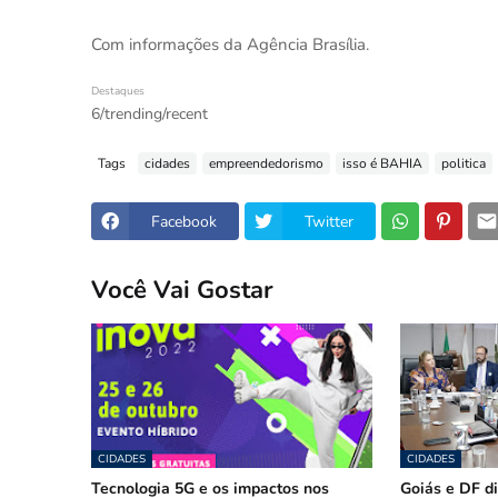
Com informações da Agência Brasília.
Destaques
6/trending/recent
Tags
cidades
empreendedorismo
isso é BAHIA
politica
Facebook
Twitter
Você Vai Gostar
CIDADES
CIDADES
Tecnologia 5G e os impactos nos
Goiás e DF d