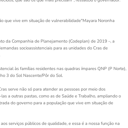
cidos, que são os que mais precisam", ressaltou o governador.
ão que vive em situação de vulnerabilidade"Mayara Noronha
nto da Companhia de Planejamento (Codeplan) de 2019 –, a
emandas socioassistenciais para as unidades do Cras de
.
stencial às famílias residentes nas quadras ímpares QNP (P Norte),
o 3 do Sol Nascente/Pôr do Sol.
Cras serve não só para atender as pessoas por meio dos
las a outras pastas, como as de Saúde e Trabalho, ampliando o
trada do governo para a população que vive em situação de
 aos serviços públicos de qualidade, e essa é a nossa função na