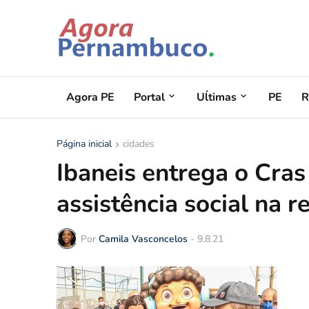
Agora PE
Portal
Uĺtimas
PE
R
Página inicial
cidades
Ibaneis entrega o Cra
assistência social na r
Por
Camila Vasconcelos
-
9.8.21