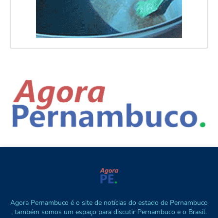
Agora Pernambuco é o site de notícias do estado de Pernambuco
, também somos um espaço para discutir Pernambuco e o Brasil.