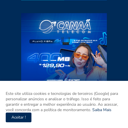
Este site utiliza cookies e tecnologias de terceiros (Google) para
personalizar anúncios e analisar o tráfego. Isso é feito para
garantir e entregar a melhor experiência ao usuário. Ao acessar,
você concorda com a política de monitoramento.
Saiba Mais
Aceitar !