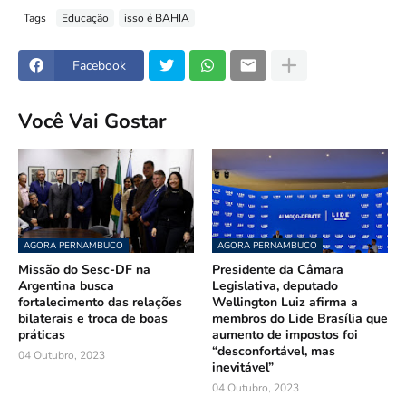
Tags
Educação
isso é BAHIA
Facebook
Você Vai Gostar
AGORA PERNAMBUCO
AGORA PERNAMBUCO
Missão do Sesc-DF na
Presidente da Câmara
Argentina busca
Legislativa, deputado
fortalecimento das relações
Wellington Luiz afirma a
bilaterais e troca de boas
membros do Lide Brasília que
práticas
aumento de impostos foi
“desconfortável, mas
04 Outubro, 2023
inevitável”
04 Outubro, 2023