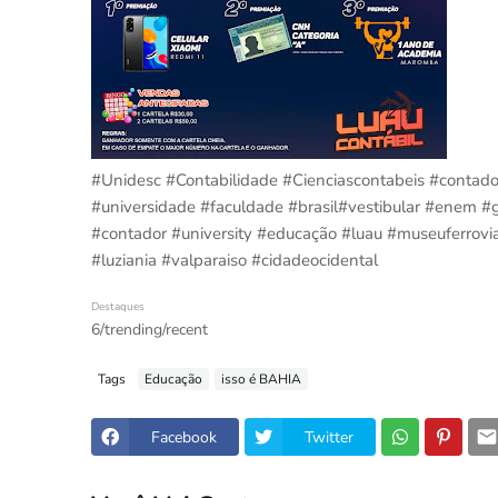
#Unidesc #Contabilidade #Cienciascontabeis #contador
#universidade #faculdade #brasil#vestibular #enem #g
#contador #university #educação #luau #museuferrovi
#luziania #valparaiso #cidadeocidental
Destaques
6/trending/recent
Tags
Educação
isso é BAHIA
Facebook
Twitter