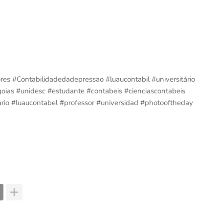
es #Contabilidadedadepressao #luaucontabil #universitário
oias #unidesc #estudante #contabeis #cienciascontabeis
ario #luaucontabel #professor #universidad #photooftheday