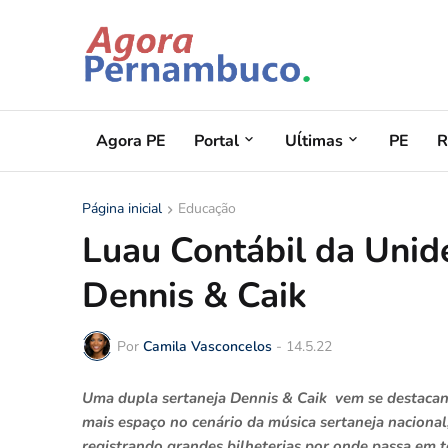
Agora PE
Portal
Uĺtimas
PE
R
Página inicial
Educação
Luau Contábil da Unide
Dennis & Caik
Por
Camila Vasconcelos
-
14.5.22
Uma dupla sertaneja Dennis & Caik vem se destacand
mais espaço no cenário da música sertaneja naciona
registrando grandes bilheterias por onde passa em t