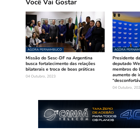
Você Vai Gostar
AGORA PERNAMBUCO
AGORA PERNA
Missão do Sesc-DF na Argentina
Presidente da
busca fortalecimento das relações
deputado Wel
bilaterais e troca de boas práticas
membros do L
aumento de i
04 Outubro, 2023
“desconfortáv
04 Outubro, 20