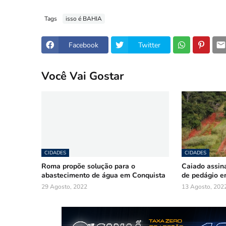
Tags
isso é BAHIA
Facebook
Twitter
Você Vai Gostar
CIDADES
CIDADES
Roma propõe solução para o
Caiado assina
abastecimento de água em Conquista
de pedágio e
29 Agosto, 2022
13 Agosto, 202