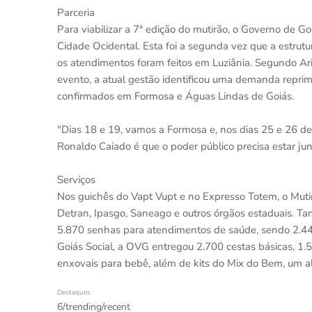
Parceria
Para viabilizar a 7ª edição do mutirão, o Governo de G
Cidade Ocidental. Esta foi a segunda vez que a estrutu
os atendimentos foram feitos em Luziânia. Segundo Ar
evento, a atual gestão identificou uma demanda reprimi
confirmados em Formosa e Águas Lindas de Goiás.
"Dias 18 e 19, vamos a Formosa e, nos dias 25 e 26 d
Ronaldo Caiado é que o poder público precisa estar jun
Serviços
Nos guichês do Vapt Vupt e no Expresso Totem, o Mutir
Detran, Ipasgo, Saneago e outros órgãos estaduais. T
5.870 senhas para atendimentos de saúde, sendo 2.44
Goiás Social, a OVG entregou 2.700 cestas básicas, 1.
enxovais para bebê, além de kits do Mix do Bem, um al
Destaques
6/trending/recent