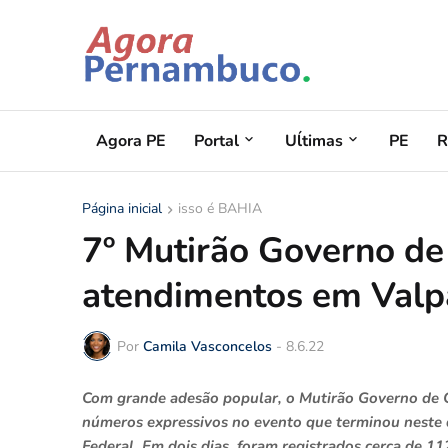
Agora PE
Portal
Uĺtimas
PE
R
Página inicial
isso é BAHIA
7º Mutirão Governo de 
atendimentos em Valpa
Por
Camila Vasconcelos
-
8.6.22
Com grande adesão popular, o Mutirão Governo de Go
números expressivos no evento que terminou neste d
Federal. Em dois dias, foram registrados cerca de 1