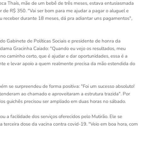
beca Thaís, mãe de um bebê de três meses, estava entusiasmada
lor de R$ 350. "Vai ser bom para me ajudar a pagar o aluguel e
ou receber durante 18 meses, dá pra adiantar uns pagamentos",
 Gabinete de Políticas Sociais e presidente de honra da
-dama Gracinha Caiado: "Quando eu vejo os resultados, meu
no caminho certo, que é ajudar e dar oportunidades, essa é a
nte e levar apoio a quem realmente precisa da mão estendida do
m se surpreendeu de forma positiva: "Foi um sucesso absoluto!
tenderam ao chamado e aproveitaram a estrutura trazida". Por
dos guichês precisou ser ampliado em duas horas no sábado.
u a facilidade dos serviços oferecidos pelo Mutirão. Ele se
a terceira dose da vacina contra covid-19. "Veio em boa hora, com