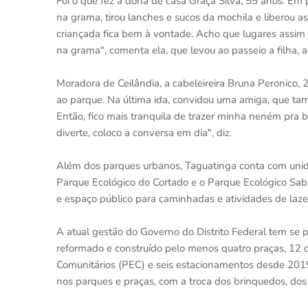
Foi o que fez a dona de casa Graça Silva, 55 anos. Em 
na grama, tirou lanches e sucos da mochila e liberou a
criançada fica bem à vontade. Acho que lugares assim 
na grama", comenta ela, que levou ao passeio a filha, a 
Moradora de Ceilândia, a cabeleireira Bruna Peronico, 2
ao parque. Na última ida, convidou uma amiga, que tam
Então, fico mais tranquila de trazer minha neném pra 
diverte, coloco a conversa em dia", diz.
Além dos parques urbanos, Taguatinga conta com unid
Parque Ecológico do Cortado e o Parque Ecológico Sa
e espaço público para caminhadas e atividades de laze
A atual gestão do Governo do Distrito Federal tem se 
reformado e construído pelo menos quatro praças, 12 q
Comunitários (PEC) e seis estacionamentos desde 20
nos parques e praças, com a troca dos brinquedos, dos