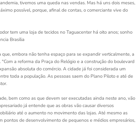
a pandemia, tivemos uma queda nas vendas. Mas há uns dois meses,
ximo possível, porque, afinal de contas, o comerciante vive do
dor tem uma loja de tecidos no Taguacenter há oito anos; sonho
cia Brasília
a que, embora não tenha espaço para se expandir verticalmente, a
 "Com a reforma da Praça do Relógio e a construção do boulevard
xpansão absoluta do comércio. A cidade já foi considerada um
r entre toda a população. As pessoas saem do Plano Piloto e até de
tor.
ade, bem como as que devem ser executadas ainda neste ano, vão
presariado já entende que as obras vão causar diversos
imobiliário até o aumento no movimento das lojas. Até mesmo as
am pontos de desenvolvimento de pequenos e médios empresários,