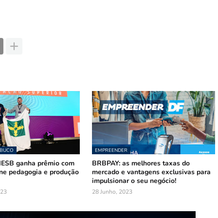
MBUCO
EMPREENDER
 IESB ganha prêmio com
BRBPAY: as melhores taxas do
une pedagogia e produção
mercado e vantagens exclusivas para
impulsionar o seu negócio!
023
28 Junho, 2023