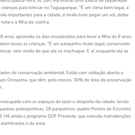
plena quarta-feira, às 16h, ela estirou uma toalha de piquenique
s crianças para brincar no Taguaparque. "É um clima bem legal, a
são importantes para a cidade, é muito bom pegar um sol, deitar
neta e a filha da vizinha.
8 anos, aproveita os dias ensolarados para levar a filha de 6 anos
bém levou as crianças. "É um parquinho muito legal, conservado.
brincar, sem medo de que ela se machuque. E aí, enquanto ela se
ades de conservação ambiental. Estão com visitação aberta o
buro Onoyama, que têm, pelo menos, 30% de área de preservação
r.
preocupado com os espaços de lazer e desporto da cidade, tendo
uadras poliesportivas, 18 parquinhos, quatro Pontos de Encontro
19. Há ainda o programa GDF Presente, que executa manutenções
 alambrados e da areia.