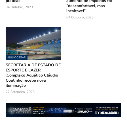
práticas
aumento de impostos foi
“desconfortável, mas
04 Outubro, 2023
inevitável”
04 Outubro, 2023
#JULIOCESAR
SECRETARIA DE ESTADO DE
ESPORTE E LAZER
:Complexo Aquático Cláudio
Coutinho recebe nova
iluminação
27 Setembro, 2023