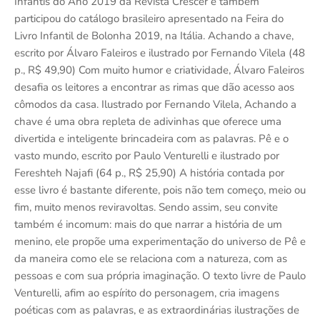
Infantis do Ano 2019 da Revista Crescer e também
participou do catálogo brasileiro apresentado na Feira do
Livro Infantil de Bolonha 2019, na Itália. Achando a chave,
escrito por Álvaro Faleiros e ilustrado por Fernando Vilela (48
p., R$ 49,90) Com muito humor e criatividade, Álvaro Faleiros
desafia os leitores a encontrar as rimas que dão acesso aos
cômodos da casa. Ilustrado por Fernando Vilela, Achando a
chave é uma obra repleta de adivinhas que oferece uma
divertida e inteligente brincadeira com as palavras. Pê e o
vasto mundo, escrito por Paulo Venturelli e ilustrado por
Fereshteh Najafi (64 p., R$ 25,90) A história contada por
esse livro é bastante diferente, pois não tem começo, meio ou
fim, muito menos reviravoltas. Sendo assim, seu convite
também é incomum: mais do que narrar a história de um
menino, ele propõe uma experimentação do universo de Pê e
da maneira como ele se relaciona com a natureza, com as
pessoas e com sua própria imaginação. O texto livre de Paulo
Venturelli, afim ao espírito do personagem, cria imagens
poéticas com as palavras, e as extraordinárias ilustrações de