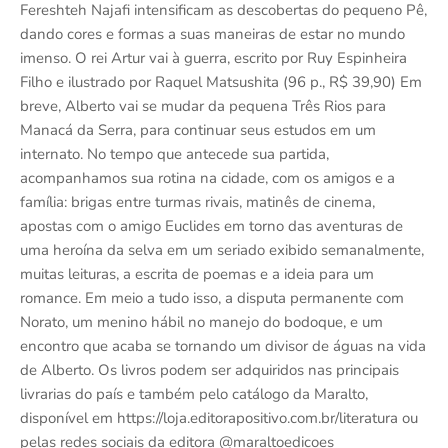
Fereshteh Najafi intensificam as descobertas do pequeno Pê,
dando cores e formas a suas maneiras de estar no mundo
imenso. O rei Artur vai à guerra, escrito por Ruy Espinheira
Filho e ilustrado por Raquel Matsushita (96 p., R$ 39,90) Em
breve, Alberto vai se mudar da pequena Três Rios para
Manacá da Serra, para continuar seus estudos em um
internato. No tempo que antecede sua partida,
acompanhamos sua rotina na cidade, com os amigos e a
família: brigas entre turmas rivais, matinês de cinema,
apostas com o amigo Euclides em torno das aventuras de
uma heroína da selva em um seriado exibido semanalmente,
muitas leituras, a escrita de poemas e a ideia para um
romance. Em meio a tudo isso, a disputa permanente com
Norato, um menino hábil no manejo do bodoque, e um
encontro que acaba se tornando um divisor de águas na vida
de Alberto. Os livros podem ser adquiridos nas principais
livrarias do país e também pelo catálogo da Maralto,
disponível em https://loja.editorapositivo.com.br/literatura ou
pelas redes sociais da editora @maraltoedicoes