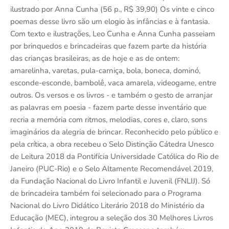
ilustrado por Anna Cunha (56 p., R$ 39,90) Os vinte e cinco
poemas desse livro são um elogio às infâncias e à fantasia.
Com texto e ilustrações, Leo Cunha e Anna Cunha passeiam
por brinquedos e brincadeiras que fazem parte da história
das crianças brasileiras, as de hoje e as de ontem:
amarelinha, varetas, pula-carniça, bola, boneca, dominó,
esconde-esconde, bambolê, vaca amarela, videogame, entre
outros. Os versos e os livros - e também o gesto de arranjar
as palavras em poesia - fazem parte desse inventário que
recria a memória com ritmos, melodias, cores e, claro, sons
imaginários da alegria de brincar. Reconhecido pelo público e
pela crítica, a obra recebeu o Selo Distinção Cátedra Unesco
de Leitura 2018 da Pontifícia Universidade Católica do Rio de
Janeiro (PUC-Rio) e o Selo Altamente Recomendável 2019,
da Fundação Nacional do Livro Infantil e Juvenil (FNLIJ). Só
de brincadeira também foi selecionado para o Programa
Nacional do Livro Didático Literário 2018 do Ministério da
Educação (MEC), integrou a seleção dos 30 Melhores Livros