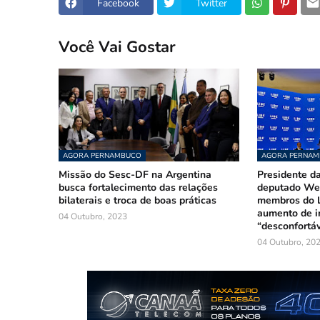
Facebook
Twitter
Você Vai Gostar
AGORA PERNAMBUCO
AGORA PERNA
Missão do Sesc-DF na Argentina
Presidente da
busca fortalecimento das relações
deputado Wel
bilaterais e troca de boas práticas
membros do L
aumento de i
04 Outubro, 2023
“desconfortáv
04 Outubro, 20