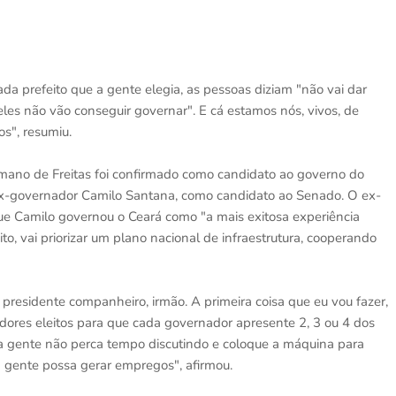
da prefeito que a gente elegia, as pessoas diziam "não vai dar
, eles não vão conseguir governar". E cá estamos nós, vivos, de
s", resumiu.
lmano de Freitas foi confirmado como candidato ao governo do
ex-governador Camilo Santana, como candidato ao Senado. O ex-
ue Camilo governou o Ceará como "a mais exitosa experiência
eito, vai priorizar um plano nacional de infraestrutura, cooperando
residente companheiro, irmão. A primeira coisa que eu vou fazer,
ores eleitos para que cada governador apresente 2, 3 ou 4 dos
 a gente não perca tempo discutindo e coloque a máquina para
a gente possa gerar empregos", afirmou.