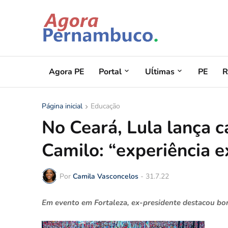
Agora PE
Portal
Uĺtimas
PE
R
Página inicial
Educação
No Ceará, Lula lança 
Camilo: “experiência e
Por
Camila Vasconcelos
-
31.7.22
Em evento em Fortaleza, ex-presidente destacou bon