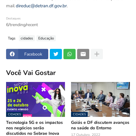
mail
direduc@detran.df.gov.br
.
Destaques
6/trending/recent
Tags
cidades
Educação
Facebook
Você Vai Gostar
CIDADES
CIDADES
Tecnologia 5G e os impactos
Goiás e DF discutem avanços
nos negócios serão
na saúde do Entorno
discutidos no Sebrae Inova
17 Outubro, 2022