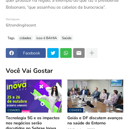
quer produzir na região, a exemplo do que faz o presidente
Bolsonaro, “que assanhou os cabelos da burocracia”.
Destaques
6/trending/recent
Tags
cidades
isso é BAHIA
Saúde
Facebook
Você Vai Gostar
CIDADES
CIDADES
Tecnologia 5G e os impactos
Goiás e DF discutem avanços
nos negócios serão
na saúde do Entorno
discutidos no Sebrae Inova