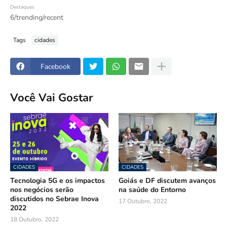
Destaques
6/trending/recent
Tags
cidades
Facebook
Você Vai Gostar
CIDADES
CIDADES
Tecnologia 5G e os impactos
Goiás e DF discutem avanços
nos negócios serão
na saúde do Entorno
discutidos no Sebrae Inova
17 Outubro, 2022
2022
18 Outubro, 2022