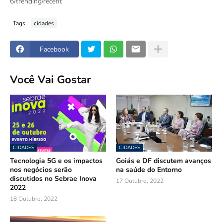
6/trending/recent
Tags
cidades
Facebook
Você Vai Gostar
CIDADES
CIDADES
Tecnologia 5G e os impactos
Goiás e DF discutem avanços
nos negócios serão
na saúde do Entorno
discutidos no Sebrae Inova
17 Outubro, 2022
2022
18 Outubro, 2022