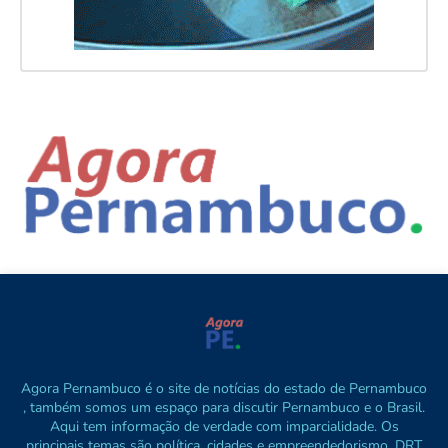
Agora Pernambuco é o site de notícias do estado de Pernambuco
, também somos um espaço para discutir Pernambuco e o Brasil.
Aqui tem informação de verdade com imparcialidade. Os
principais temas são política, cidades e empreendedorismo. DRT