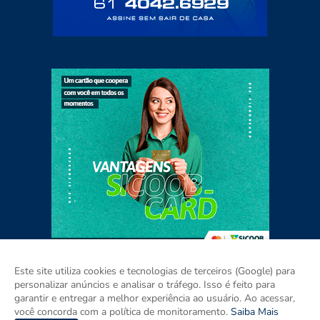
Este site utiliza cookies e tecnologias de terceiros (Google) para
personalizar anúncios e analisar o tráfego. Isso é feito para
garantir e entregar a melhor experiência ao usuário. Ao acessar,
Home
Sobre
Contato
Mídia Kit
você concorda com a política de monitoramento.
Saiba Mais