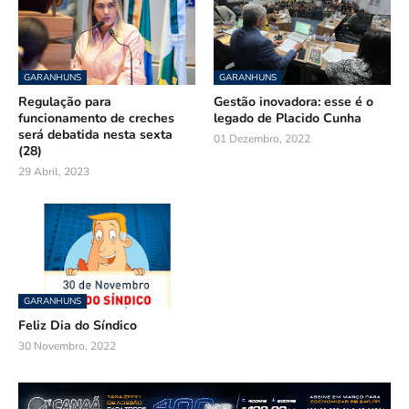
GARANHUNS
GARANHUNS
Regulação para
Gestão inovadora: esse é o
funcionamento de creches
legado de Placido Cunha
será debatida nesta sexta
01 Dezembro, 2022
(28)
29 Abril, 2023
GARANHUNS
Feliz Dia do Síndico
30 Novembro, 2022