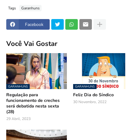
Tags
Garanhuns
Facebook
Você Vai Gostar
GARANHUNS
GARANHUNS
Regulação para
Feliz Dia do Síndico
funcionamento de creches
30 Novembro, 2022
será debatida nesta sexta
(28)
29 Abril, 2023