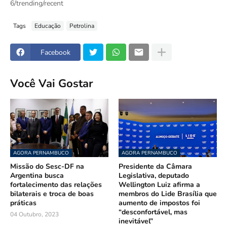
6/trending/recent
Tags
Educação
Petrolina
Facebook
Você Vai Gostar
AGORA PERNAMBUCO
AGORA PERNAMBUCO
Missão do Sesc-DF na
Presidente da Câmara
Argentina busca
Legislativa, deputado
fortalecimento das relações
Wellington Luiz afirma a
bilaterais e troca de boas
membros do Lide Brasília que
práticas
aumento de impostos foi
“desconfortável, mas
04 Outubro, 2023
inevitável”