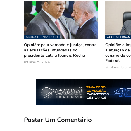
AGORA PERNAMBUCO
AGORA PERNA
Opinião: pela verdade e justiça, contra
Opinião: a im
as acusações infundadas do
a atuação d
presidente Lula a Ibaneis Rocha
cenário de co
Federal
09 Janeiro, 2024
30 Novembro, 2
Postar Um Comentário