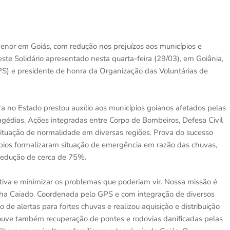
enor em Goiás, com redução nos prejuízos aos municípios e
e Solidário apresentado nesta quarta-feira (29/03), em Goiânia,
PS) e presidente de honra da Organização das Voluntárias de
 no Estado prestou auxílio aos municípios goianos afetados pelas
tragédias. Ações integradas entre Corpo de Bombeiros, Defesa Civil
situação de normalidade em diversas regiões. Prova do sucesso
ípios formalizaram situação de emergência em razão das chuvas,
redução de cerca de 75%.
va e minimizar os problemas que poderiam vir. Nossa missão é
cinha Caiado. Coordenada pelo GPS e com integração de diversos
de alertas para fortes chuvas e realizou aquisição e distribuição
Houve também recuperação de pontes e rodovias danificadas pelas