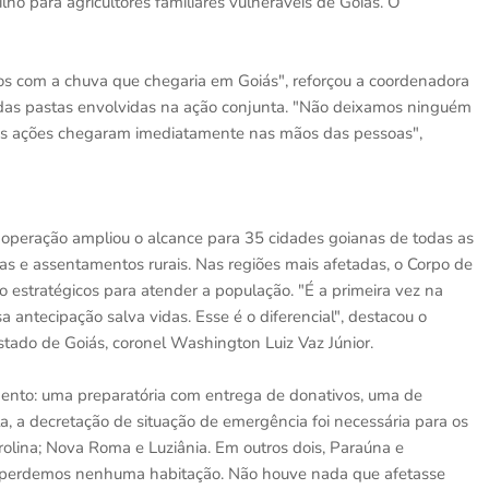
ho para agricultores familiares vulneráveis de Goiás. O
s com a chuva que chegaria em Goiás", reforçou a coordenadora
as pastas envolvidas na ação conjunta. "Não deixamos ninguém
 As ações chegaram imediatamente nas mãos das pessoas",
 operação ampliou o alcance para 35 cidades goianas de todas as
s e assentamentos rurais. Nas regiões mais afetadas, o Corpo de
 estratégicos para atender a população. "É a primeira vez na
 antecipação salva vidas. Esse é o diferencial", destacou o
tado de Goiás, coronel Washington Luiz Vaz Júnior.
ento: uma preparatória com entrega de donativos, uma de
, a decretação de situação de emergência foi necessária para os
trolina; Nova Roma e Luziânia. Em outros dois, Paraúna e
o perdemos nenhuma habitação. Não houve nada que afetasse