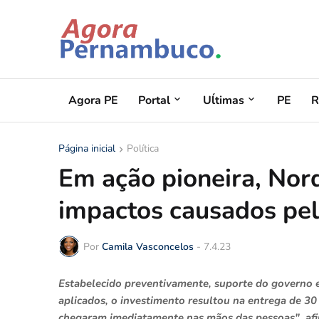
Agora PE
Portal
Uĺtimas
PE
R
Página inicial
Política
Em ação pioneira, Nord
impactos causados pe
Por
Camila Vasconcelos
-
7.4.23
Estabelecido preventivamente, suporte do governo 
aplicados, o investimento resultou na entrega de 30
chegaram imediatamente nas mãos das pessoas", af