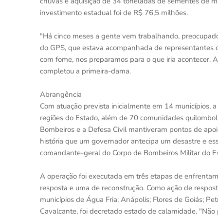
chuvas e aquisição de 34 toneladas de sementes de mil
investimento estadual foi de R$ 76,5 milhões.
"Há cinco meses a gente vem trabalhando, preocupado
do GPS, que estava acompanhada de representantes d
com fome, nos preparamos para o que iria acontecer.
completou a primeira-dama.
Abrangência
Com atuação prevista inicialmente em 14 municípios, a
regiões do Estado, além de 70 comunidades quilombola
Bombeiros e a Defesa Civil mantiveram pontos de apoio
história que um governador antecipa um desastre e essa
comandante-geral do Corpo de Bombeiros Militar do Es
A operação foi executada em três etapas de enfrentam
resposta e uma de reconstrução. Como ação de resposta
municípios de Água Fria; Anápolis; Flores de Goiás; Pe
Cavalcante, foi decretado estado de calamidade. "Nã