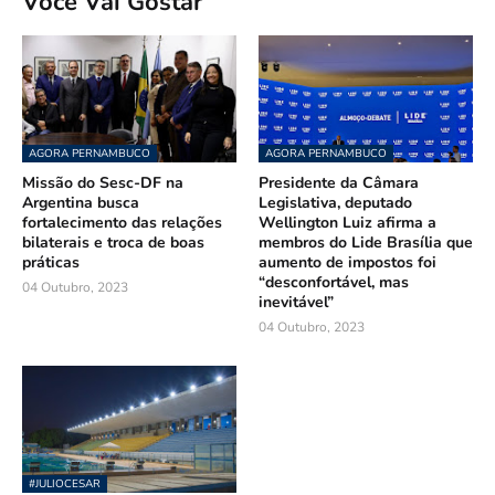
Você Vai Gostar
AGORA PERNAMBUCO
AGORA PERNAMBUCO
Missão do Sesc-DF na
Presidente da Câmara
Argentina busca
Legislativa, deputado
fortalecimento das relações
Wellington Luiz afirma a
bilaterais e troca de boas
membros do Lide Brasília que
práticas
aumento de impostos foi
“desconfortável, mas
04 Outubro, 2023
inevitável”
04 Outubro, 2023
#JULIOCESAR