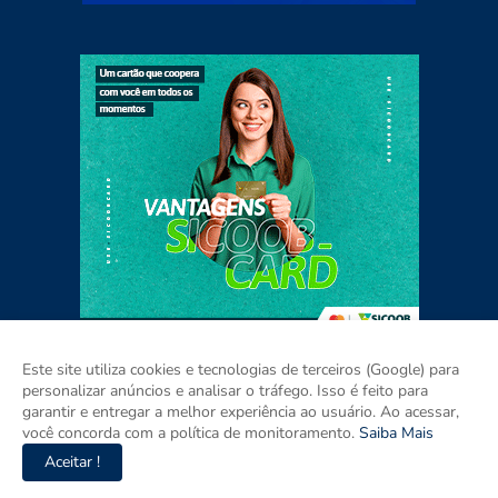
Este site utiliza cookies e tecnologias de terceiros (Google) para
personalizar anúncios e analisar o tráfego. Isso é feito para
garantir e entregar a melhor experiência ao usuário. Ao acessar,
Home
Sobre
Contato
Mídia Kit
você concorda com a política de monitoramento.
Saiba Mais
Aceitar !
Copyright ©
2026
Agora Pernambuco