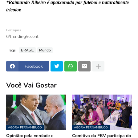
*Raimundo Ribeiro é apaixonado por futebol e naturalmente
tricolor.
Destaques
6/trending/recent
Tags
BRASIL
Mundo
Facebook
Você Vai Gostar
AGORA PERNAMBUCO
AGORA PERNAMBUCO
Opinião: pela verdade e
Comitiva da FBV participa do