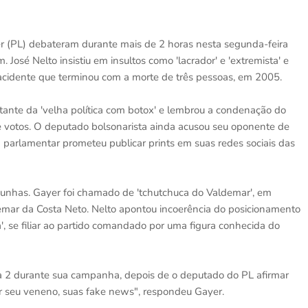
r (PL) debateram durante mais de 2 horas nesta segunda-feira
José Nelto insistiu em insultos como 'lacrador' e 'extremista' e
 acidente que terminou com a morte de três pessoas, em 2005.
ntante da 'velha política com botox' e lembrou a condenação do
 votos. O deputado bolsonarista ainda acusou seu oponente de
O parlamentar prometeu publicar prints em suas redes sociais das
lcunhas. Gayer foi chamado de 'tchutchuca do Valdemar', em
demar da Costa Neto. Nelto apontou incoerência do posicionamento
ca', se filiar ao partido comandado por uma figura conhecida do
a 2 durante sua campanha, depois de o deputado do PL afirmar
lar seu veneno, suas fake news", respondeu Gayer.