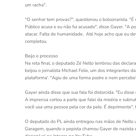
um racha".
"O senhor tem provas?", questionou o bolsonarista. "É o
Público acusa e eu não fui acusado", disse Gayer. "A po
atacar. Falta de humanidade. Até hoje acho que eu dever
completou.
Beijo e processo
Na reta final, o deputado Zé Nelto lembrou das declar
beijou o jornalista Michael Felix, um dos integrantes 
plataforma'. "Agiu de uma forma podre e nem percebe",
Gayer ainda disse que sua fala foi distorcida. "Eu diss
A imprensa cortou a parte que falei da miséria e subn
você usa uma pessoa pela cor da pele. É deprimente", f
O deputado do PL ainda entregou nas mãos de Nelto u
Garagem, quando o pepista chamou Gayer de nazista e 