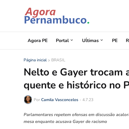
Agora PE
Portal
Uĺtimas
PE
R
Página inicial
BRASIL
Nelto e Gayer trocam
quente e histórico no
Por
Camila Vasconcelos
-
4.7.23
Parlamentares repetem ofensas em discussão acalora
mesa enquanto acusava Gayer de racismo