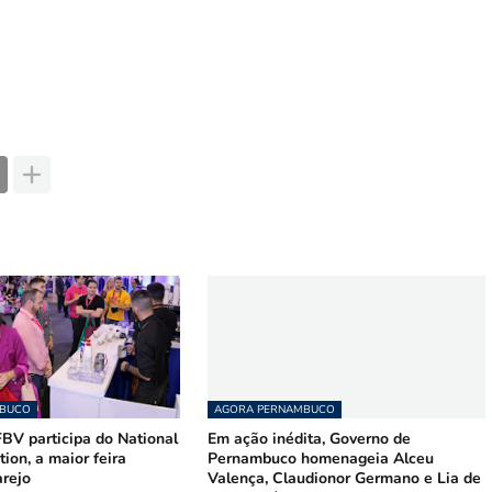
MBUCO
AGORA PERNAMBUCO
BV participa do National
Em ação inédita, Governo de
tion, a maior feira
Pernambuco homenageia Alceu
arejo
Valença, Claudionor Germano e Lia de