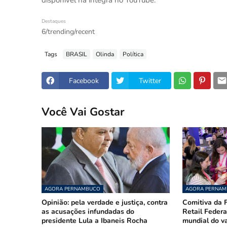
disponível na íntegra no YouTube.
Destaques
6/trending/recent
Tags
BRASIL
Olinda
Política
Facebook
Twitter
Você Vai Gostar
AGORA PERNAMBUCO
AGORA PERNA
Opinião: pela verdade e justiça, contra
Comitiva da F
as acusações infundadas do
Retail Federa
presidente Lula a Ibaneis Rocha
mundial do v