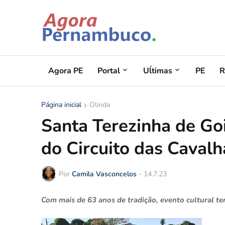
Agora PE
Portal
Uĺtimas
PE
R
Página inicial
Olinda
Santa Terezinha de Go
do Circuito das Caval
Por
Camila Vasconcelos
-
14.7.23
Com mais de 63 anos de tradição, evento cultural t