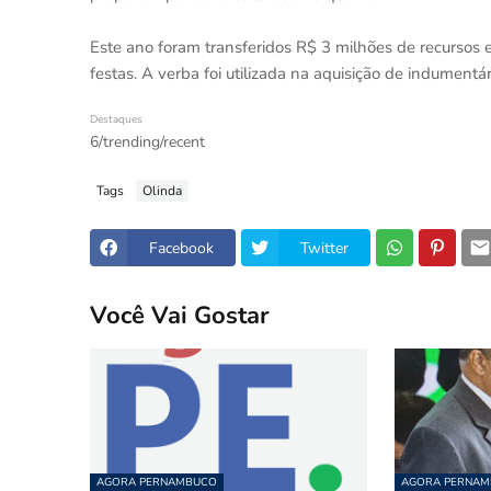
Este ano foram transferidos R$ 3 milhões de recursos e
festas. A verba foi utilizada na aquisição de indumentári
Destaques
6/trending/recent
Tags
Olinda
Facebook
Twitter
Você Vai Gostar
AGORA PERNAMBUCO
AGORA PERNA