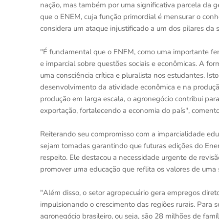
nação, mas também por uma significativa parcela da g
que o ENEM, cuja função primordial é mensurar o conh
considera um ataque injustificado a um dos pilares da s
"É fundamental que o ENEM, como uma importante ferr
e imparcial sobre questões sociais e econômicas. A fo
uma consciência crítica e pluralista nos estudantes. 
desenvolvimento da atividade econômica e na produçã
produção em larga escala, o agronegócio contribui pa
exportação, fortalecendo a economia do país", coment
Reiterando seu compromisso com a imparcialidade edu
sejam tomadas garantindo que futuras edições do Enem
respeito. Ele destacou a necessidade urgente de revisão
promover uma educação que reflita os valores de uma s
"Além disso, o setor agropecuário gera empregos diret
impulsionando o crescimento das regiões rurais. Para s
agronegócio brasileiro, ou seja, são 28 milhões de fam