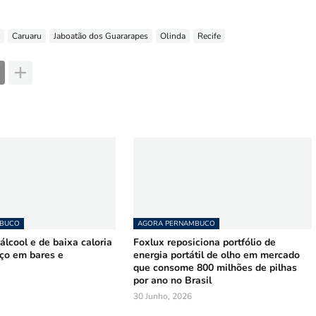
Caruaru
Jaboatão dos Guararapes
Olinda
Recife
MBUCO
AGORA PERNAMBUCO
lcool e de baixa caloria
Foxlux reposiciona portfólio de
ço em bares e
energia portátil de olho em mercado
que consome 800 milhões de pilhas
por ano no Brasil
30 Junho, 2026