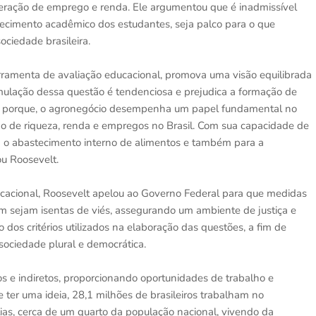
eração de emprego e renda. Ele argumentou que é inadmissível
ecimento acadêmico dos estudantes, seja palco para o que
ociedade brasileira.
amenta de avaliação educacional, promova uma visão equilibrada
rmulação dessa questão é tendenciosa e prejudica a formação de
Isto porque, o agronegócio desempenha um papel fundamental no
o de riqueza, renda e empregos no Brasil. Com sua capacidade de
ra o abastecimento interno de alimentos e também para a
ou Roosevelt.
cacional, Roosevelt apelou ao Governo Federal para que medidas
 sejam isentas de viés, assegurando um ambiente de justiça e
 dos critérios utilizados na elaboração das questões, a fim de
ociedade plural e democrática.
os e indiretos, proporcionando oportunidades de trabalho e
e ter uma ideia, 28,1 milhões de brasileiros trabalham no
ílias, cerca de um quarto da população nacional, vivendo da