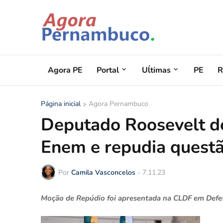
Agora PE
Portal
Uĺtimas
PE
R
Página inicial
Agora Pernambuco
Deputado Roosevelt d
Enem e repudia quest
Por
Camila Vasconcelos
-
7.11.23
Moção de Repúdio foi apresentada na CLDF em Defes