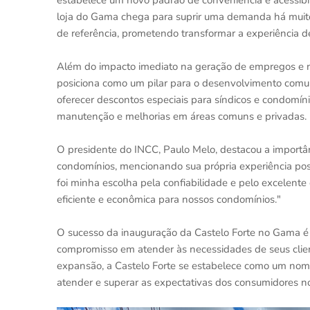
estabelece um novo padrão de conveniência e acessibil
loja do Gama chega para suprir uma demanda há muit
de referência, prometendo transformar a experiência de
Além do impacto imediato na geração de empregos e no
posiciona como um pilar para o desenvolvimento comun
oferecer descontos especiais para síndicos e condomíni
manutenção e melhorias em áreas comuns e privadas.
O presidente do INCC, Paulo Melo, destacou a importân
condomínios, mencionando sua própria experiência posi
foi minha escolha pela confiabilidade e pelo excelente
eficiente e econômica para nossos condomínios."
O sucesso da inauguração da Castelo Forte no Gama é
compromisso em atender às necessidades de seus clien
expansão, a Castelo Forte se estabelece como um nome
atender e superar as expectativas dos consumidores no 