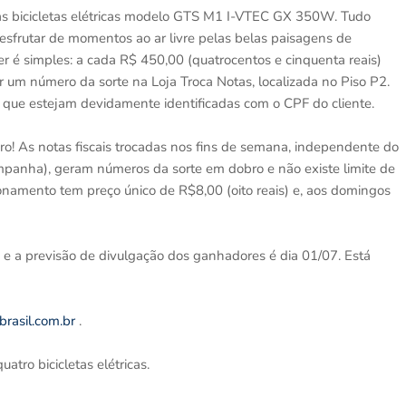
uas bicicletas elétricas modelo GTS M1 I-VTEC GX 350W. Tudo
sfrutar de momentos ao ar livre pelas belas paisagens de
er é simples: a cada R$ 450,00 (quatrocentos e cinquenta reais)
or um número da sorte na Loja Troca Notas, localizada no Piso P2.
o que estejam devidamente identificadas com o CPF do cliente.
ro! As notas fiscais trocadas nos fins de semana, independente do
mpanha), geram números da sorte em dobro e não existe limite de
onamento tem preço único de R$8,00 (oito reais) e, aos domingos
l, e a previsão de divulgação dos ganhadores é dia 01/07. Está
rasil.com.br
.
tro bicicletas elétricas.