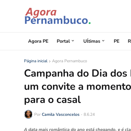
Agora PE
Portal
Uĺtimas
PE
R
Página inicial
Agora Pernambuco
Campanha do Dia dos 
um convite a momento
para o casal
Por
Camila Vasconcelos
-
8.6.24
A data mais romântica do ano está chegando, e é c