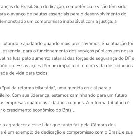
ranças do Brasil. Sua dedicação, competência e visão têm sido
ara o avanço de pautas essenciais para o desenvolvimento do
m demonstrado um compromisso inabalável com a justiça, a
te, lutando e ajudando quando mais precisávamos. Sua atuação foi
, essencial para o funcionamento dos serviços públicos em nossa
ável na luta pelo aumento salarial das forças de segurança do DF e
pública. Essas ações têm um impacto direto na vida dos cidadãos
dade de vida para todos.
pai da reforma tributária", uma medida crucial para a
sileiro. Com sua liderança, estamos caminhando para um futuro
o as empresas quanto os cidadãos comuns. A reforma tributária é
ar o crescimento econômico do Brasil.
o a agradecer a esse líder que tanto faz pela Câmara dos
ra é um exemplo de dedicação e compromisso com o Brasil, e sua