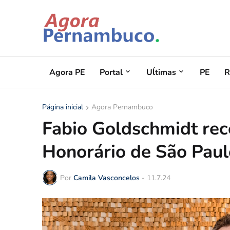
Agora PE
Portal
Uĺtimas
PE
R
Página inicial
Agora Pernambuco
Fabio Goldschmidt rec
Honorário de São Paul
Por
Camila Vasconcelos
-
11.7.24