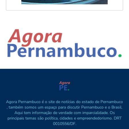
Agora Pernambuco é o site de notícias do estado de Pernambuco
, também somos um espaço para discutir Pernambuco e o Brasil.
Aqui tem informação de verdade com imparcialidade. Os
principais temas são política, cidades e empreendedorismo. DRT
0010556/DF.