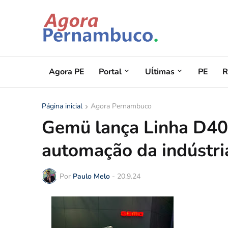
Agora PE
Portal
Uĺtimas
PE
R
Página inicial
Agora Pernambuco
Gemü lança Linha D40:
automação da indústri
Por
Paulo Melo
-
20.9.24