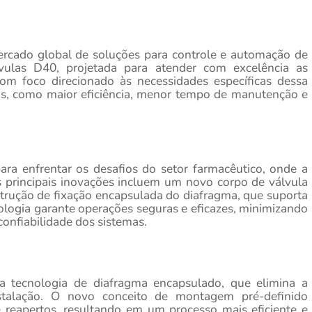
ercado global de soluções para controle e automação de
vulas D40, projetada para atender com excelência as
om foco direcionado às necessidades específicas dessa
ivos, como maior eficiência, menor tempo de manutenção e
ara enfrentar os desafios do setor farmacêutico, onde a
as principais inovações incluem um novo corpo de válvula
trução de fixação encapsulada do diafragma, que suporta
ologia garante operações seguras e eficazes, minimizando
nfiabilidade dos sistemas.
 tecnologia de diafragma encapsulado, que elimina a
stalação. O novo conceito de montagem pré-definido
de reapertos, resultando em um processo mais eficiente e