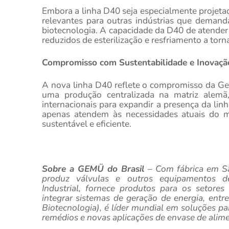
Embora a linha D40 seja especialmente projeta
relevantes para outras indústrias que deman
biotecnologia. A capacidade da D40 de atende
reduzidos de esterilização e resfriamento a torn
Compromisso com Sustentabilidade e Inovaçã
A nova linha D40 reflete o compromisso da Gem
uma produção centralizada na matriz alemã
internacionais para expandir a presença da lin
apenas atendem às necessidades atuais do 
sustentável e eficiente.
Sobre a GEMÜ do Brasil
– Com fábrica em Sã
produz
válvulas e outros equipamentos de
Industrial,
fornece produtos para
os setores 
integrar sistemas de geração de energia, entr
Biotecnologia),
é líder mundial em soluções par
remédios e novas aplicações de envase de alime