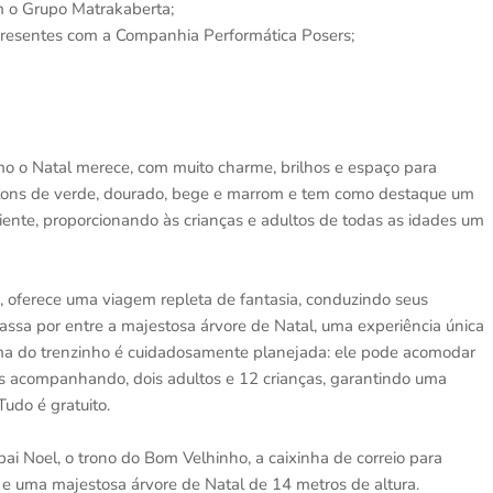
 o Grupo Matrakaberta;
 presentes com a Companhia Performática Posers;
mo o Natal merece, com muito charme, brilhos e espaço para
m tons de verde, dourado, bege e marrom e tem como destaque um
biente, proporcionando às crianças e adultos de todas as idades um
 oferece uma viagem repleta de fantasia, conduzindo seus
sa por entre a majestosa árvore de Natal, uma experiência única
ima do trenzinho é cuidadosamente planejada: ele pode acomodar
os acompanhando, dois adultos e 12 crianças, garantindo uma
Tudo é gratuito.
pai Noel, o trono do Bom Velhinho, a caixinha de correio para
 e uma majestosa árvore de Natal de 14 metros de altura.