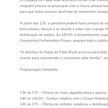
A chegada do Papai Noel acontece no dia 3 de novembr
ninguém precisa se preocupar com a chuva, porque tud
para que todos possam desfrutar de momentos inesquec
A partir das 13h, a garotada poderá fazer pintura de r
brincadeiras, dançar e se divertir a valer com o grupo
distribuição de balões. Às 16h30, o deslumbrante espet
Companhia Performática Posers, prepara todo o públic
"A abertura do Natal do Pátio Brasil anuncia para tod
evento para surpreender e emocionar toda família.", exp
Programação Completa:
13h às 17h – Pintura de rosto, algodão-doce e pipoca;
14h às 14h30 – Cortejo natalino com o Grupo Matraka
14h às 17h – Oficina de enfeites natalinos e distribuiç