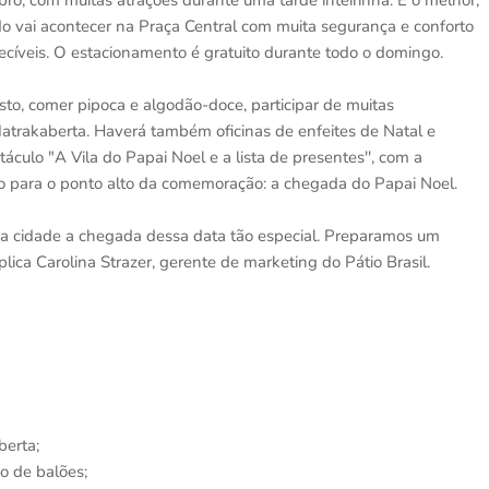
o, com muitas atrações durante uma tarde inteirinha. E o melhor,
o vai acontecer na Praça Central com muita segurança e conforto
íveis. O estacionamento é gratuito durante todo o domingo.
osto, comer pipoca e algodão-doce, participar de muitas
 Matrakaberta. Haverá também oficinas de enfeites de Natal e
áculo "A Vila do Papai Noel e a lista de presentes'', com a
o para o ponto alto da comemoração: a chegada do Papai Noel.
a a cidade a chegada dessa data tão especial. Preparamos um
lica Carolina Strazer, gerente de marketing do Pátio Brasil.
berta;
ão de balões;