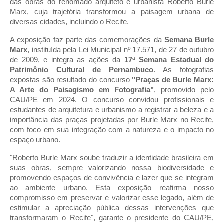
das obras do renomado arquiteto e urbanista Roberto Burle
Marx, cuja trajetória transformou a paisagem urbana de
diversas cidades, incluindo o Recife.
A exposição faz parte das comemorações da
Semana Burle
Marx
, instituída pela Lei Municipal nº 17.571, de 27 de outubro
de 2009, e integra as ações da
17ª Semana Estadual do
Patrimônio Cultural de Pernambuco
. As fotografias
expostas são resultado do concurso
"Praças de Burle Marx:
A Arte do Paisagismo em Fotografia"
, promovido pelo
CAU/PE em 2024. O concurso convidou profissionais e
estudantes de arquitetura e urbanismo a registrar a beleza e a
importância das praças projetadas por Burle Marx no Recife,
com foco em sua integração com a natureza e o impacto no
espaço urbano.
"Roberto Burle Marx soube traduzir a identidade brasileira em
suas obras, sempre valorizando nossa biodiversidade e
promovendo espaços de convivência e lazer que se integram
ao ambiente urbano. Esta exposição reafirma nosso
compromisso em preservar e valorizar esse legado, além de
estimular a apreciação pública dessas intervenções que
transformaram o Recife", garante o presidente do CAU/PE,