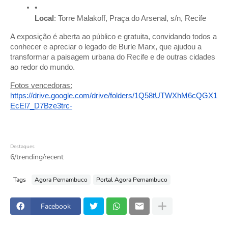
Local
: Torre Malakoff, Praça do Arsenal, s/n, Recife
A exposição é aberta ao público e gratuita, convidando todos a
conhecer e apreciar o legado de Burle Marx, que ajudou a
transformar a paisagem urbana do Recife e de outras cidades
ao redor do mundo.
Fotos vencedoras:
https://drive.google.com/drive/folders/1Q58tUTWXhM6cQGX1
EcEl7_D7Bze3trc-
Destaques
6/trending/recent
Tags
Agora Pernambuco
Portal Agora Pernambuco
Facebook