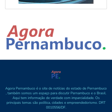
Agora Pernambuco é o site de notícias do estado de Pernambuco
, também somos um espaço para discutir Pernambuco e o Brasil.
Aqui tem informação de verdade com imparcialidade. Os
principais temas são política, cidades e empreendedorismo. DRT
0010556/DF.