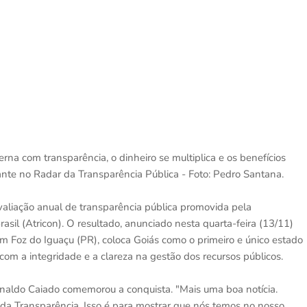
na com transparência, o dinheiro se multiplica e os benefícios
te no Radar da Transparência Pública - Foto: Pedro Santana.
aliação anual de transparência pública promovida pela
sil (Atricon). O resultado, anunciado nesta quarta-feira (13/11)
m Foz do Iguaçu (PR), coloca Goiás como o primeiro e único estado
om a integridade e a clareza na gestão dos recursos públicos.
onaldo Caiado comemorou a conquista. "Mais uma boa notícia.
 da Transparência. Isso é para mostrar que nós temos no nosso