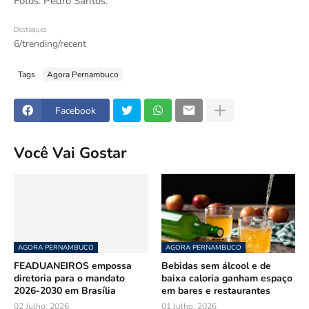
Fotos: Pedro Santos.
Destaques
6/trending/recent
Tags
Agora Pernambuco
Facebook
Você Vai Gostar
AGORA PERNAMBUCO
AGORA PERNAMBUCO
FEADUANEIROS empossa
Bebidas sem álcool e de
diretoria para o mandato
baixa caloria ganham espaço
2026-2030 em Brasília
em bares e restaurantes
02 Julho, 2026
01 Julho, 2026