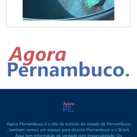
Agora Pernambuco é o site de notícias do estado de Pernambuco
, também somos um espaço para discutir Pernambuco e o Brasil.
Aqui tem informação de verdade com imparcialidade. Os