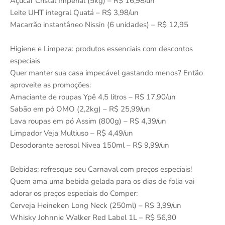
Açúcar Cristal Imperial (5kg) – R$ 16,98/un
Leite UHT integral Quatá – R$ 3,98/un
Macarrão instantâneo Nissin (6 unidades) – R$ 12,95
Higiene e Limpeza: produtos essenciais com descontos
especiais
Quer manter sua casa impecável gastando menos? Então
aproveite as promoções:
Amaciante de roupas Ypê 4,5 litros – R$ 17,90/un
Sabão em pó OMO (2,2kg) – R$ 25,99/un
Lava roupas em pó Assim (800g) – R$ 4,39/un
Limpador Veja Multiuso – R$ 4,49/un
Desodorante aerosol Nivea 150ml – R$ 9,99/un
Bebidas: refresque seu Carnaval com preços especiais!
Quem ama uma bebida gelada para os dias de folia vai
adorar os preços especiais do Comper:
Cerveja Heineken Long Neck (250ml) – R$ 3,99/un
Whisky Johnnie Walker Red Label 1L – R$ 56,90