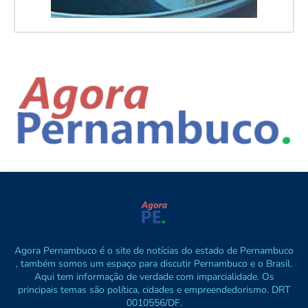
Agora Pernambuco é o site de notícias do estado de Pernambuco
, também somos um espaço para discutir Pernambuco e o Brasil.
Aqui tem informação de verdade com imparcialidade. Os
principais temas são política, cidades e empreendedorismo. DRT
0010556/DF.