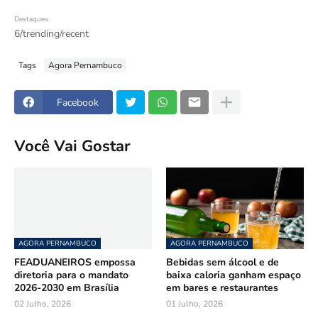
Destaques
6/trending/recent
Tags
Agora Pernambuco
Facebook
Você Vai Gostar
AGORA PERNAMBUCO
AGORA PERNAMBUCO
FEADUANEIROS empossa
Bebidas sem álcool e de
diretoria para o mandato
baixa caloria ganham espaço
2026-2030 em Brasília
em bares e restaurantes
02 Julho, 2026
01 Julho, 2026