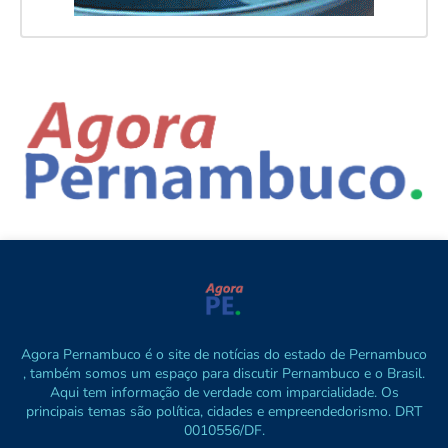
Agora Pernambuco é o site de notícias do estado de Pernambuco
, também somos um espaço para discutir Pernambuco e o Brasil.
Aqui tem informação de verdade com imparcialidade. Os
principais temas são política, cidades e empreendedorismo. DRT
0010556/DF.