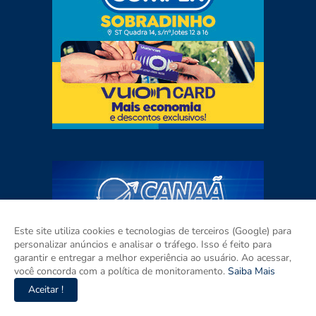
Este site utiliza cookies e tecnologias de terceiros (Google) para
personalizar anúncios e analisar o tráfego. Isso é feito para
garantir e entregar a melhor experiência ao usuário. Ao acessar,
você concorda com a política de monitoramento.
Saiba Mais
Aceitar !