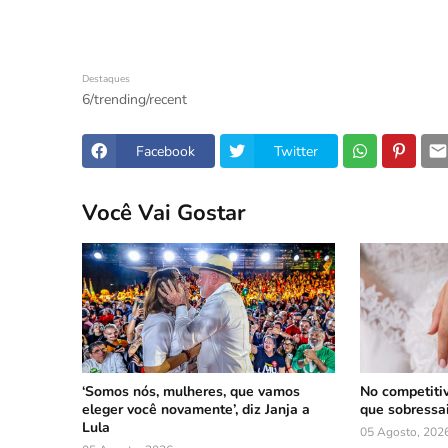
Destaques
6/trending/recent
Facebook
Twitter
Você Vai Gostar
‘Somos nós, mulheres, que vamos
No competiti
eleger você novamente’, diz Janja a
que sobressa
Lula
05 Agosto, 202