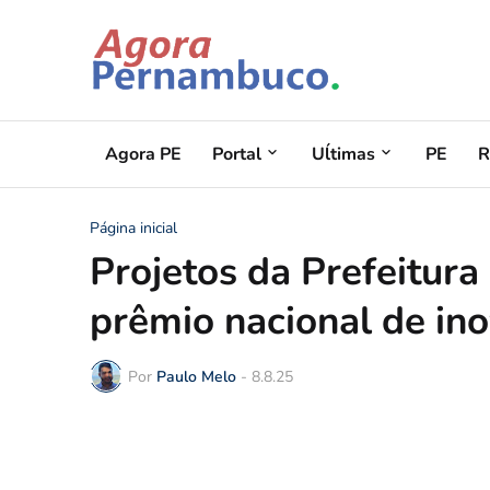
Agora PE
Portal
Uĺtimas
PE
R
Página inicial
Projetos da Prefeitura
prêmio nacional de ino
Por
Paulo Melo
-
8.8.25