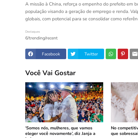
A missão à China, reforça o empenho do prefeito em bu
população visando a geração de emprego e renda. Valp
globais, com potencial para se consolidar como referên
Destaques
6/trending/recent
Facebook
Twitter
Você Vai Gostar
‘Somos nós, mulheres, que vamos
No competiti
eleger você novamente’, diz Janja a
que sobressa