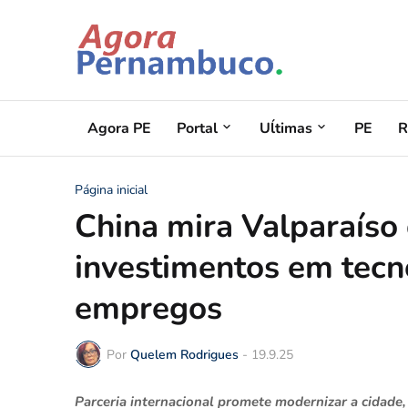
Agora PE
Portal
Uĺtimas
PE
R
Página inicial
China mira Valparaíso
investimentos em tecn
empregos
Por
Quelem Rodrigues
-
19.9.25
Parceria internacional promete modernizar a cidade,