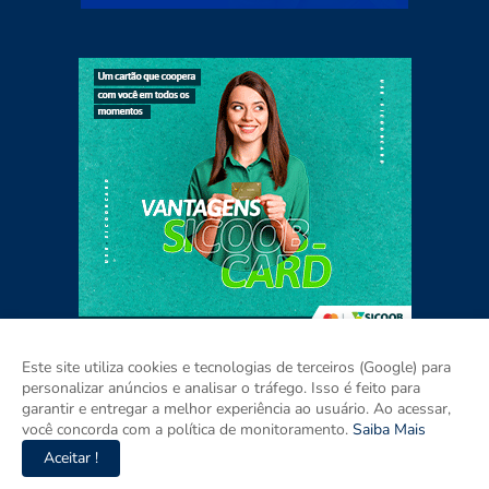
Este site utiliza cookies e tecnologias de terceiros (Google) para
personalizar anúncios e analisar o tráfego. Isso é feito para
garantir e entregar a melhor experiência ao usuário. Ao acessar,
Home
Sobre
Contato
Mídia Kit
você concorda com a política de monitoramento.
Saiba Mais
Aceitar !
Copyright ©
2026
Agora Pernambuco