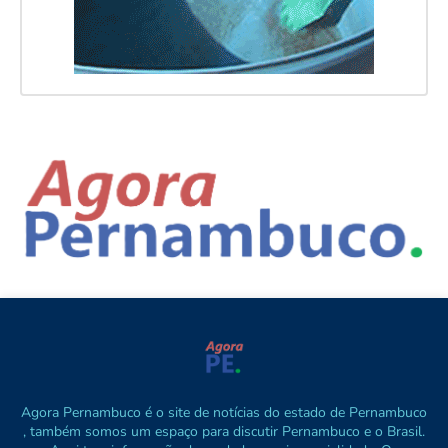
Agora Pernambuco é o site de notícias do estado de Pernambuco
, também somos um espaço para discutir Pernambuco e o Brasil.