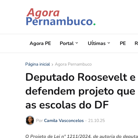
Agora PE
Portal
Uĺtimas
PE
R
Página inicial
Agora Pernambuco
Deputado Roosevelt e
defendem projeto que 
as escolas do DF
Por
Camila Vasconcelos
-
21.10.25
O Projeto de Lei nº 1211/2024, de autoria do deputad