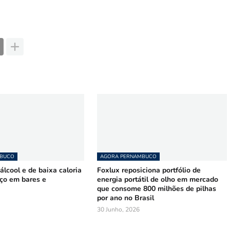
MBUCO
AGORA PERNAMBUCO
lcool e de baixa caloria
Foxlux reposiciona portfólio de
ço em bares e
energia portátil de olho em mercado
que consome 800 milhões de pilhas
por ano no Brasil
30 Junho, 2026