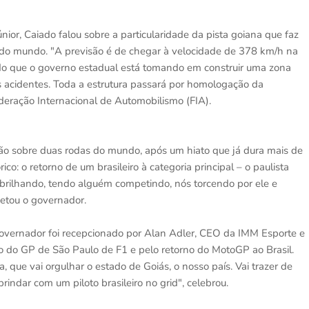
únior, Caiado falou sobre a particularidade da pista goiana que faz
s do mundo. "A previsão é de chegar à velocidade de 378 km/h na
do que o governo estadual está tomando em construir uma zona
s acidentes. Toda a estrutura passará por homologação da
deração Internacional de Automobilismo (FIA).
ição sobre duas rodas do mundo, após um hiato que já dura mais de
co: o retorno de um brasileiro à categoria principal – o paulista
 brilhando, tendo alguém competindo, nós torcendo por ele e
jetou o governador.
vernador foi recepcionado por Alan Adler, CEO da IMM Esporte e
 do GP de São Paulo de F1 e pelo retorno do MotoGP ao Brasil.
 que vai orgulhar o estado de Goiás, o nosso país. Vai trazer de
indar com um piloto brasileiro no grid", celebrou.