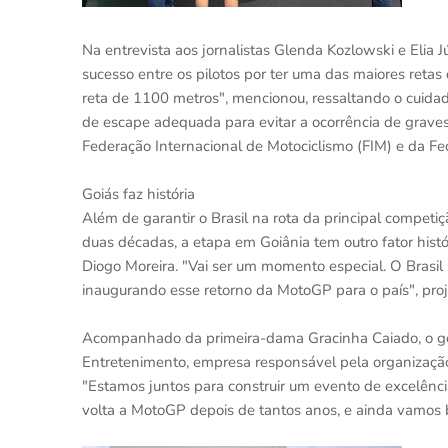
Na entrevista aos jornalistas Glenda Kozlowski e Elia J
sucesso entre os pilotos por ter uma das maiores reta
reta de 1100 metros", mencionou, ressaltando o cuida
de escape adequada para evitar a ocorrência de grave
Federação Internacional de Motociclismo (FIM) e da Fe
Goiás faz história
Além de garantir o Brasil na rota da principal compet
duas décadas, a etapa em Goiânia tem outro fator históri
Diogo Moreira. "Vai ser um momento especial. O Brasil
inaugurando esse retorno da MotoGP para o país", pro
Acompanhado da primeira-dama Gracinha Caiado, o go
Entretenimento, empresa responsável pela organização
"Estamos juntos para construir um evento de excelência,
volta a MotoGP depois de tantos anos, e ainda vamos br