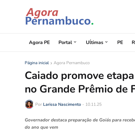
Agora PE
Portal
Uĺtimas
PE
R
Página inicial
Agora Pernambuco
Caiado promove etapa
no Grande Prêmio de 
Por
Larissa Nascimento
-
10.11.25
Governador destaca preparação de Goiás para rece
do ano que vem