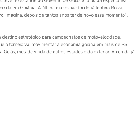
esteve no estande do Governo de Goiás e falou da expectativa
rida em Goiânia. A última que estive foi do Valentino Rossi,
ro. Imagina, depois de tantos anos ter de novo esse momento",
m destino estratégico para campeonatos de motovelocidade.
 que o torneio vai movimentar a economia goiana em mais de R$
 Goiás, metade vinda de outros estados e do exterior. A corrida já