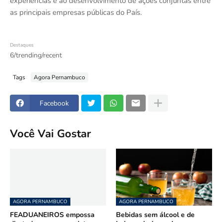
experiências e ao desenvolvimento de ações conjuntas entre
as principais empresas públicas do País.
Destaques
6/trending/recent
Tags
Agora Pernambuco
Facebook
Você Vai Gostar
AGORA PERNAMBUCO
AGORA PERNAMBUCO
FEADUANEIROS empossa
Bebidas sem álcool e de