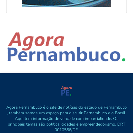
Agora Pernambuco é o site de notícias do estado de Pernambuco
, também somos um espaço para discutir Pernambuco e o Brasil.
Aqui tem informação de verdade com imparcialidade. Os
principais temas são política, cidades e empreendedorismo. DRT
0010556/DF.