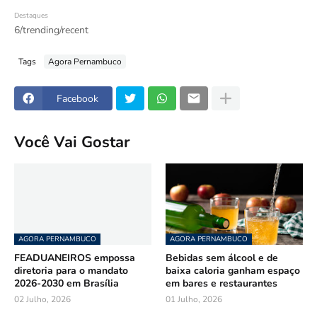
Destaques
6/trending/recent
Tags
Agora Pernambuco
Facebook
Você Vai Gostar
AGORA PERNAMBUCO
AGORA PERNAMBUCO
FEADUANEIROS empossa
Bebidas sem álcool e de
diretoria para o mandato
baixa caloria ganham espaço
2026-2030 em Brasília
em bares e restaurantes
02 Julho, 2026
01 Julho, 2026