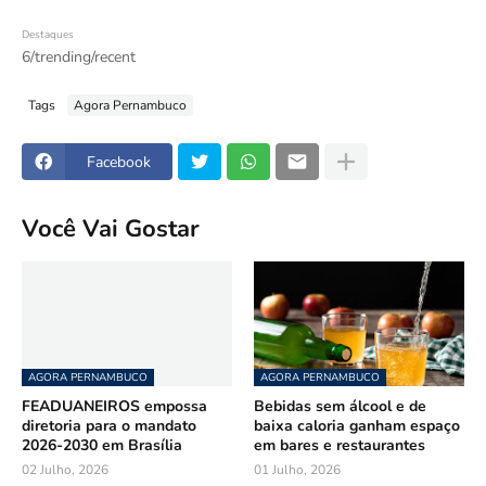
Destaques
6/trending/recent
Tags
Agora Pernambuco
Facebook
Você Vai Gostar
AGORA PERNAMBUCO
AGORA PERNAMBUCO
FEADUANEIROS empossa
Bebidas sem álcool e de
diretoria para o mandato
baixa caloria ganham espaço
2026-2030 em Brasília
em bares e restaurantes
02 Julho, 2026
01 Julho, 2026