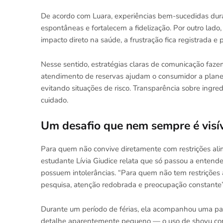
De acordo com Luara, experiências bem-sucedidas dur
espontâneas e fortalecem a fidelização. Por outro lad
impacto direto na saúde, a frustração fica registrada e 
Nesse sentido, estratégias claras de comunicação fazem
atendimento de reservas ajudam o consumidor a planej
evitando situações de risco. Transparência sobre ingred
cuidado.
Um desafio que nem sempre é visí
Para quem não convive diretamente com restrições al
estudante Lívia Giudice relata que só passou a entende
possuem intolerâncias. “Para quem não tem restrições 
pesquisa, atenção redobrada e preocupação constante”
Durante um período de férias, ela acompanhou uma p
detalhe aparentemente pequeno — o uso de shoyu com g