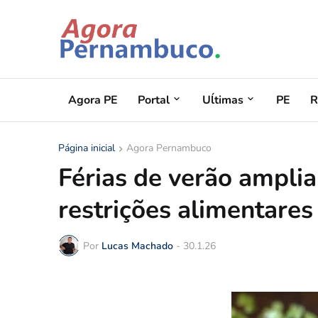
Agora PE
Portal
Uĺtimas
PE
R
Página inicial
Agora Pernambuco
Férias de verão ampli
restrições alimentares
Por
Lucas Machado
-
30.1.26