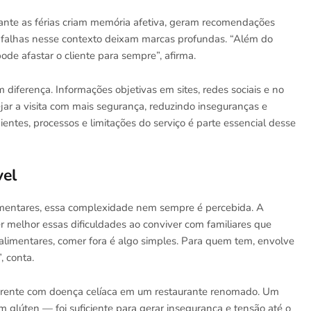
ante as férias criam memória afetiva, geram recomendações
o, falhas nesse contexto deixam marcas profundas. “Além do
pode afastar o cliente para sempre”, afirma.
 diferença. Informações objetivas em sites, redes sociais e no
ar a visita com mais segurança, reduzindo inseguranças e
ientes, processos e limitações do serviço é parte essencial desse
vel
imentares, essa complexidade nem sempre é percebida. A
r melhor essas dificuldades ao conviver com familiares que
alimentares, comer fora é algo simples. Para quem tem, envolve
, conta.
arente com doença celíaca em um restaurante renomado. Um
lúten — foi suficiente para gerar insegurança e tensão até o