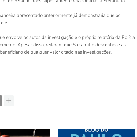
alor de R$ 4 milhões supostamente relacionadas a Stefanutto.
inanceira apresentado anteriormente já demonstraria que os
ele.
 envolve os autos da investigação e o próprio relatório da Polícia
momento. Apesar disso, reiteram que Stefanutto desconhece as
neficiário de qualquer valor citado nas investigações.