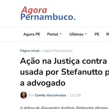
Agora PE
Portal
Uĺtimas
PE
R
Página inicial
Agora Pernambuco
Ação na Justiça contr
usada por Stefanutto p
a advogado
Por
Camila Vasconcelos
-
13.3.26
A defesa de Alessandro Antônio Stefanutto afirmou