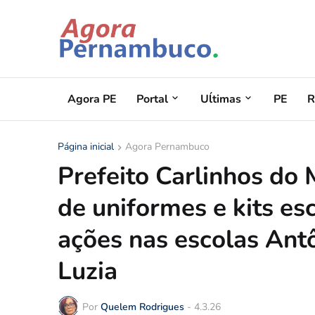
Agora PE
Portal
Uĺtimas
PE
R
Página inicial
Agora Pernambuco
Prefeito Carlinhos do 
de uniformes e kits 
ações nas escolas Antô
Luzia
Por
Quelem Rodrigues
-
4.3.26